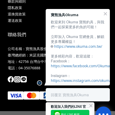
條款與細則
隱私政策
退換貨政策
寶熊漁具Okuma
運送政策
歡迎來到 Okuma 寶熊釣具，與我
們一起探索更多釣魚的可能！
聯絡我們
立即加入 Okuma 官網會員，解鎖
更多專屬權益！
🌐
https://www.okuma.com.tw/
公司名稱：寶熊漁具股份有限公司
臺灣總經銷：米諾克國際釣具股份有限公司
更多精彩內容，歡迎追蹤：
Facebook：
地址：42756 台灣台中市潭子區中山路三段11號
https://www.facebook.com/OkumaTa
電話：04-35076888
Instagram：
https://www.instagram.com/okumafis
回覆至 寶熊漁具Okuma
歡迎加入我們的LINE 官方帳號！
連結 LINE 帳號