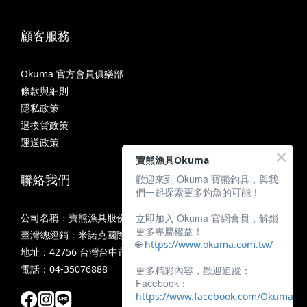
顧客服務
Okuma 官方會員俱樂部
條款與細則
隱私政策
退換貨政策
運送政策
寶熊漁具Okuma
聯絡我們
歡迎來到 Okuma 寶熊釣具，與我
們一起探索更多釣魚的可能！
立即加入 Okuma 官網會員，解鎖
公司名稱：寶熊漁具股份有限公司
更多專屬權益！
臺灣總經銷：米諾克國際釣具股份有限公司
🌐
https://www.okuma.com.tw/
地址：42756 台灣台中市潭子區中山路三段11號
電話：04-35076888
更多精彩內容，歡迎追蹤：
Facebook：
https://www.facebook.com/OkumaTa