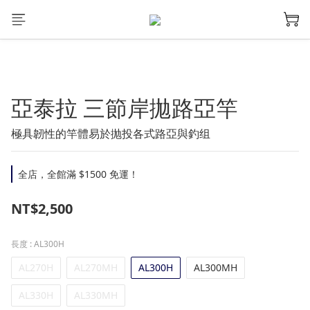
亞泰拉 三節岸拋路亞竿
極具韌性的竿體易於抛投各式路亞與釣组
全店，全館滿 $1500 免運！
NT$2,500
長度
: AL300H
AL270H
AL270MH
AL300H
AL300MH
AL330H
AL330MH