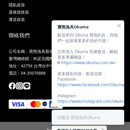
隱私政策
退換貨政策
運送政策
寶熊漁具Okuma
聯絡我們
歡迎來到 Okuma 寶熊釣具，與我
們一起探索更多釣魚的可能！
公司名稱：寶熊漁具股份有限公司
立即加入 Okuma 官網會員，解鎖
更多專屬權益！
臺灣總經銷：米諾克國際釣具股份有限公司
🌐
https://www.okuma.com.tw/
地址：42756 台灣台中市潭子區中山路三段11號
電話：04-35076888
更多精彩內容，歡迎追蹤：
Facebook：
https://www.facebook.com/OkumaTa
Instagram：
https://www.instagram.com/okumafis
回覆至 寶熊漁具Okuma