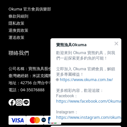
Okuma 官方會員俱樂部
條款與細則
隱私政策
退換貨政策
運送政策
寶熊漁具Okuma
聯絡我們
歡迎來到 Okuma 寶熊釣具，與我
們一起探索更多釣魚的可能！
立即加入 Okuma 官網會員，解鎖
公司名稱：寶熊漁具股份有限公司
更多專屬權益！
臺灣總經銷：米諾克國際釣具股份有限公司
🌐
https://www.okuma.com.tw/
地址：42756 台灣台中市潭子區中山路三段11號
電話：04-35076888
更多精彩內容，歡迎追蹤：
Facebook：
https://www.facebook.com/OkumaTa
Instagram：
https://www.instagram.com/okumafis