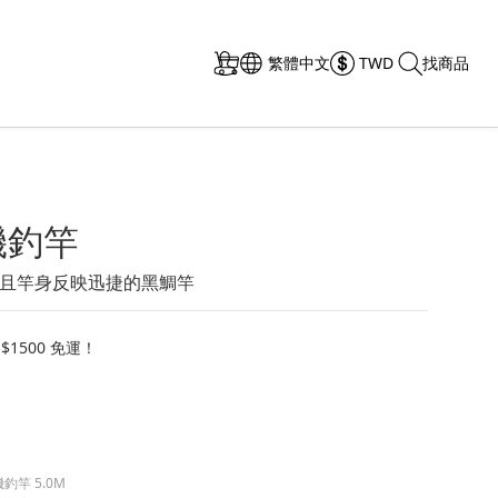
繁體中文
TWD
找商品
磯釣竿
且竿身反映迅捷的黑鯛竿
1500 免運！
磯釣竿 5.0M