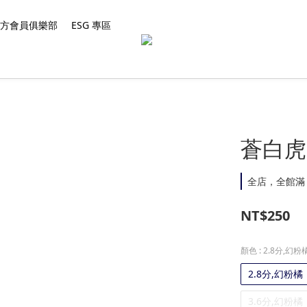
 官方會員俱樂部
ESG 專區
蒼白虎
全店，全館滿 $
NT$250
顏色
: 2.8分,幻粉
2.8分,幻粉橘
3.6分,幻粉橘